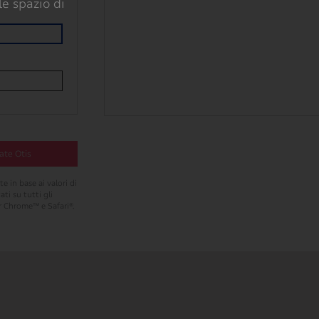
le spazio di
35
ate Otis
*
i
dino piatto
e in base ai valori di
ati su tutti gli
*
)
r Chrome™ e Safari®.
*
del corrimano
era