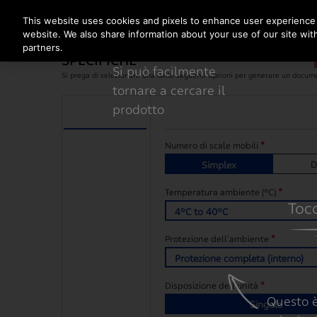
®
Otis
Create
RICERCA PRODOTTI
This website uses cookies and pixels to enhance user experience 
website. We also share information about your use of our site with
partners.
SPECIFICHE
Si può facilmente
Si prega di selezionare una delle seguenti opzioni per generare un docume
tornare a cercare il
prodotto
*
Numero di scale mobili
D
Simplex
*
Temperatura ambiente (°C)
Toc
4°C to 40°C
*
Protezione dell'ambiente
Protezione completa (interno)
*
Disposizione dell'unità
Questo è
Singola