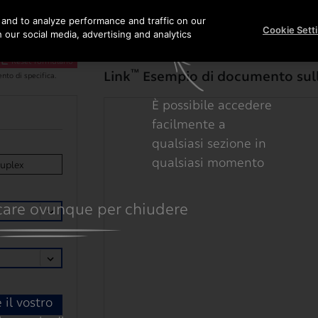
DIMENSIONI
ESTETICA
SPECIFICHE
and to analyze performance and traffic on our
Cookie Sett
 our social media, advertising and analytics
Reset formulario
™
Link
Esempio di documento sull
nto di specifica.
È possibile accedere
facilmente a
qualsiasi sezione in
qualsiasi momento
uplex
care ovunque per chiudere
 il vostro