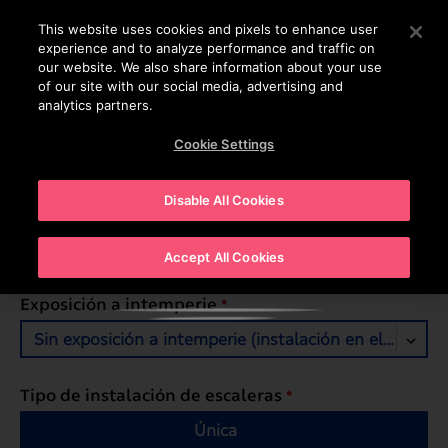
®
Otis
Create
This website uses cookies and pixels to enhance user
experience and to analyze performance and traffic on
our website. We also share information about your use
of our site with our social media, advertising and
analytics partners.
Numero de escaleras eléctricas
*
Cookie Settings
Dúplex
Simplex
Disable All Cookies
Temperatura ambiente (°C)
*
4°C hasta 40°C
Haga clic en cualquier
Accept All Cookies
lugar para cerrar
Exposición a intemperie
*
Sin exposición a intemperie (instalación en el interior
Tipo de instalación de escaleras
*
Única