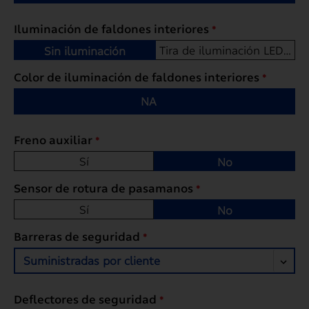
Iluminación de faldones interiores
*
Tira de iluminación LED en cepillo deflector
Sin iluminación
Color de iluminación de faldones interiores
*
NA
Freno auxiliar
*
Sí
No
Sensor de rotura de pasamanos
*
Sí
No
Barreras de seguridad
*
Suministradas por cliente
Deflectores de seguridad
*