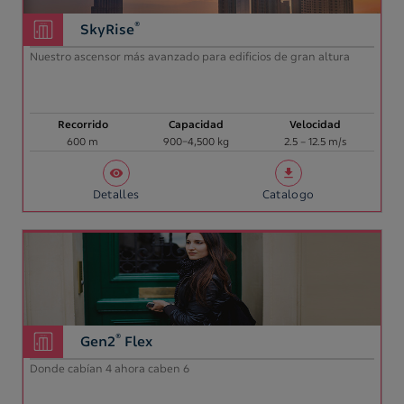
®
SkyRise
Nuestro ascensor más avanzado para edificios de gran altura
Recorrido
Capacidad
Velocidad
600 m
900–4,500 kg
2.5 – 12.5 m/s
Detalles
Catalogo
®
Gen2
Flex
Donde cabían 4 ahora caben 6