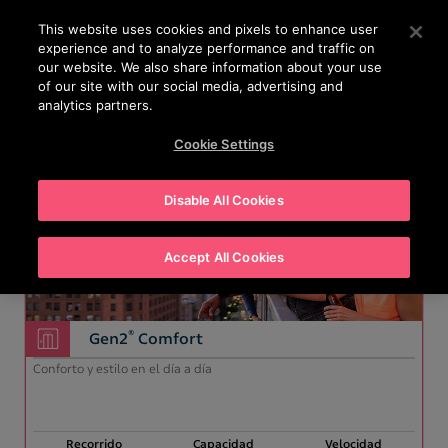
®
Otis
Create
This website uses cookies and pixels to enhance user
experience and to analyze performance and traffic on
our website. We also share information about your use
Buscador de Productos
of our site with our social media, advertising and
analytics partners.
Descubra nuestros productos y encuentre el
elevador y/o escalera que se adapte a sus
Cookie Settings
necesidades.
¡Vamos a empezar!
Disable All Cookies
Accept All Cookies
®
Gen2
Comfort
Conforto y estilo en el día a día
Recorrido
Capacidad
Velocidad